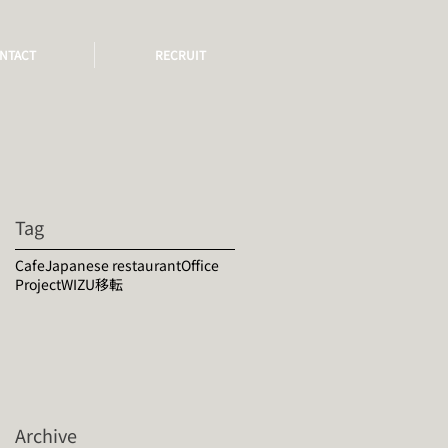
NTACT
RECRUIT
Tag
Cafe
Japanese restaurant
Office
Project
WIZU
移転
Archive